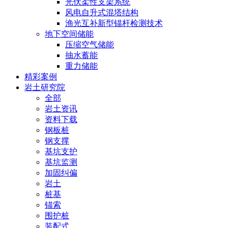
光伏柔性支架系统
风电自升式混塔结构
渔光互补新型锚杆检测技术
地下空间储能
压缩空气储能
抽水蓄能
重力储能
精彩案例
岩土研究院
全部
岩土资讯
资料下载
钢板桩
钢支撑
基坑支护
基坑监测
加固纠偏
岩土
桩基
锚索
围护桩
装配式