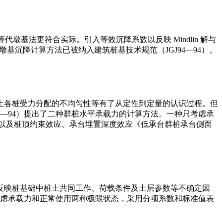
等代墩基法更符合实际。引入等效沉降系数以反映 Mindlin 解与
等代墩基沉降计算方法已被纳入建筑桩基技术规范（JGJ94—94）。
上各桩受力分配的不均匀性等有了从定性到定量的认识过程。但
4—94）提出了二种群桩水平承载力的计算方法。一种只考虑承
以及桩顶约束效应、承台埋置深度效应《低承台群桩承台侧面
反映桩基础中桩土共同工作、荷载条件及土层参数等不确定因
，考虑承载力和正常使用两种极限状态，采用分项系数和标准值表