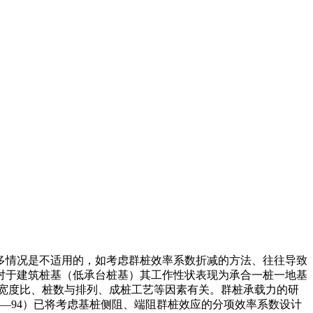
多情况是不适用的，如考虑群桩效率系数折减的方法、往往导致
对于建筑桩基（低承台桩基）其工作性状表现为承合一桩一地基
宽度比、桩数与排列、成桩工艺等因素有关。群桩承载力的研
4—94）已将考虑基桩侧阻、端阻群桩效应的分项效率系数设计