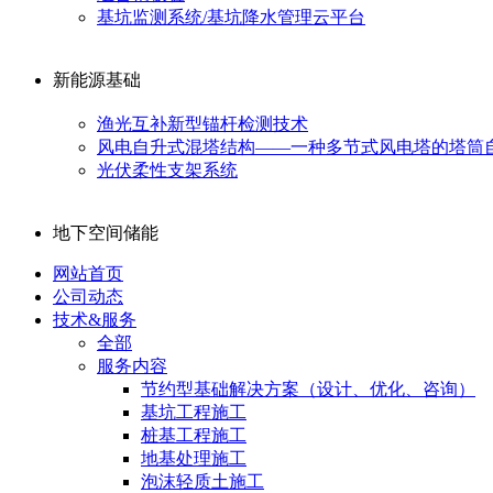
基坑监测系统/基坑降水管理云平台
新能源基础
渔光互补新型锚杆检测技术
风电自升式混塔结构——一种多节式风电塔的塔筒
光伏柔性支架系统
地下空间储能
网站首页
公司动态
技术&服务
全部
服务内容
节约型基础解决方案（设计、优化、咨询）
基坑工程施工
桩基工程施工
地基处理施工
泡沫轻质土施工