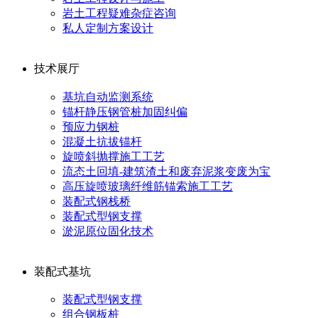
岩土工程疑难杂症咨询
私人定制方案设计
技术展厅
基坑自动监测系统
锚杆静压钢管桩加固纠偏
预应力钢桩
混凝土抗拔锚杆
旋喷斜抛撑施工工艺
流态土回填-建筑渣土和废弃泥浆变废为宝
高压旋喷玻璃纤维筋锚索施工工艺
装配式钢栈桥
装配式型钢支撑
淤泥原位固化技术
装配式基坑
装配式型钢支撑
组合钢板桩