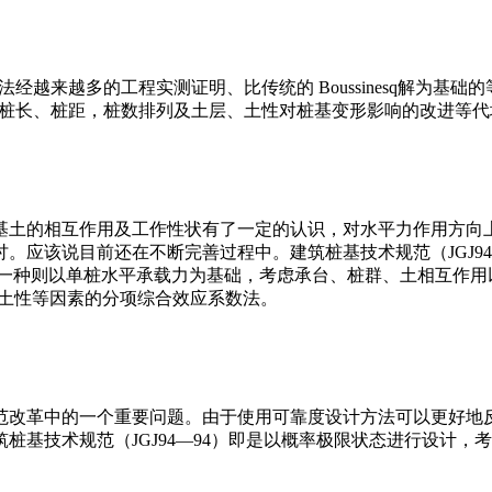
法经越来越多的工程实测证明、比传统的 Boussinesq解为基础的
析夹反映荷载、桩长、桩距，桩数排列及土层、土性对桩基变形影响的改进
基土的相互作用及工作性状有了一定的认识，对水平力作用方向
。应该说目前还在不断完善过程中。建筑桩基技术规范（JGJ9
另一种则以单桩水平承载力为基础，考虑承台、桩群、土相互作用
与土性等因素的分项综合效应系数法。
范改革中的一个重要问题。由于使用可靠度设计方法可以更好地
桩基技术规范（JGJ94—94）即是以概率极限状态进行设计