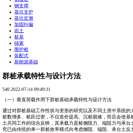
钢支撑
基坑支护
基坑监测
加固纠偏
岩土
桩基
锚索
围护桩
装配式
新能源基础
群桩承载特性与设计方法
540
2022-07-14 09:49:31
（一）垂直荷载作用下群桩基础承载特性与设计方法
通过对群桩基础工作性状与变形的研究以及不同土质中系统的
桩数增多、桩距过密，不仅造价提高、沉桩困难，而且会使基
土共同工作的综合反映，其承载力是桩侧阻力、端阻力与承台
究已由传统的单一群桩效率模式向考虑侧阻、端阻、承台土反力