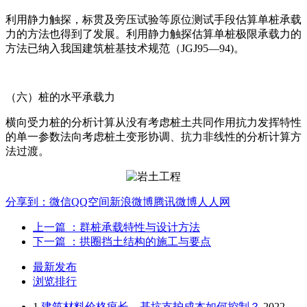
利用静力触探，标贯及旁压试验等原位测试手段估算单桩承载
力的方法也得到了发展。利用静力触探估算单桩极限承载力的
方法已纳入我国建筑桩基技术规范（JGJ95—94)。
（六）桩的水平承载力
横向受力桩的分析计算从没有考虑桩土共同作用抗力发挥特性
的单一参数法向考虑桩土变形协调、抗力非线性的分析计算方
法过渡。
分享到：
微信
QQ空间
新浪微博
腾讯微博
人人网
上一篇
：群桩承载特性与设计方法
下一篇
：拱圈挡土结构的施工与要点
最新发布
浏览排行
1
建筑材料价格疯长，基坑支护成本如何控制？
2022-