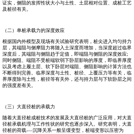
证实，侧阻的发挥性状大小与土性、土层相对位置、成桩工艺
及桩径有关。
（二）单桩承载力的深度效应
根据国内外模型及现场有关试验研究表明，桩尖进入均匀持力
层，其端阻与侧摩阻力将随入土深度而增加，当深度超过临界
深度后，其端阻与侧阻趋于定值，即端阻与侧阻的深度效应;
同时侧阻、端阻不受桩端软弱下卧层影响的厚度，即临界厚度
以及考虑上履土层、软下卧层对端阻、侧阻影响的计算方法也
不断得到完善。临界深度与土性、桩径、上覆压力等有关，临
界厚度除与土性，桩径等有关外，还与持力层与下软卧层之间
的强度差有关。
（三）大直径桩的承载力
随着大直径桩成桩技术的发展及大直径桩的广泛应用，对大直
径桩承载机理与工作性状的研究也逐步深入。研究表明，大直
径桩的荷载-—沉降关系一般呈缓变型，桩端变形以压密为