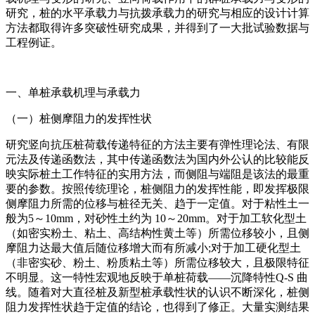
研究，桩的水平承载力与抗拨承载力的研究与相应的设计计算
方法都取得许多突破性研究成果，并得到了一大批试验数据与
工程例证。
一、单桩承载机理与承载力
（一）桩侧摩阻力的发挥性状
研究竖向抗压桩荷载传递特征的方法主要有弹性理论法、有限
元法及传递函数法，其中传递函数法为国内外公认的比较能反
映实际桩土工作特征的实用方法，而侧阻与端阻是该法的最重
要的参数。按照传统理论，桩侧阻力的发挥性能，即发挥极限
侧摩阻力所需的位移与桩径无关、趋于一定值。对于粘性土一
般为5～10mm，对砂性土约为 10～20mm。对于加工软化型土
（如密实粉土、粘土、高结构性黄土等）所需位移较小，且侧
摩阻力达最大值后随位移增大而有所减小;对于加工硬化型土
（非密实砂、粉土、粉质粘土等）所需位移较大，且极限特征
不明显。这一特性宏观地反映于单桩荷载——沉降特性Q-S 曲
线。随着对大直径桩及新型桩承载性状的认识不断深化，桩侧
阻力发挥性状趋于定值的结论，也得到了修正。大量实测结果