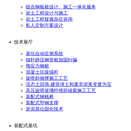
组合钢板桩设计、施工一体化服务
岩土工程设计与施工
岩土工程疑难杂症咨询
私人定制方案设计
技术展厅
基坑自动监测系统
锚杆静压钢管桩加固纠偏
预应力钢桩
混凝土抗拔锚杆
旋喷斜抛撑施工工艺
流态土回填-建筑渣土和废弃泥浆变废为宝
高压旋喷玻璃纤维筋锚索施工工艺
装配式钢栈桥
装配式型钢支撑
淤泥原位固化技术
装配式基坑