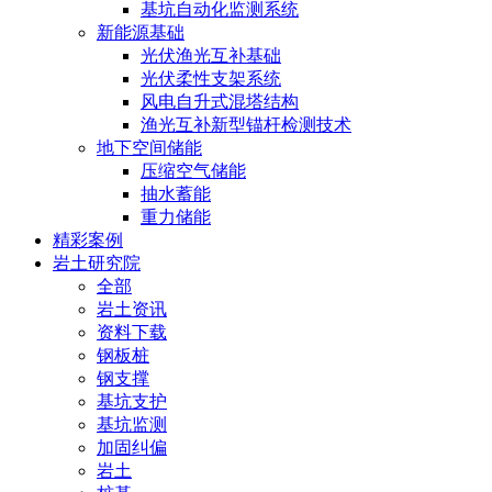
基坑自动化监测系统
新能源基础
光伏渔光互补基础
光伏柔性支架系统
风电自升式混塔结构
渔光互补新型锚杆检测技术
地下空间储能
压缩空气储能
抽水蓄能
重力储能
精彩案例
岩土研究院
全部
岩土资讯
资料下载
钢板桩
钢支撑
基坑支护
基坑监测
加固纠偏
岩土