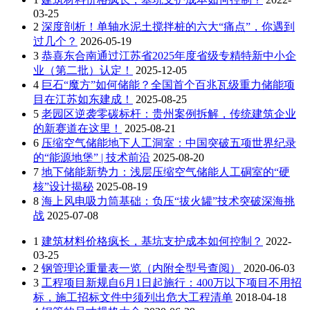
03-25
2
深度剖析！单轴水泥土搅拌桩的六大“痛点”，你遇到
过几个？
2026-05-19
3
恭喜东合南通过江苏省2025年度省级专精特新中小企
业（第二批）认定！
2025-12-05
4
巨石“魔方”如何储能？全国首个百兆瓦级重力储能项
目在江苏如东建成！
2025-08-25
5
老园区逆袭零碳标杆：贵州案例拆解，传统建筑企业
的新赛道在这里！
2025-08-21
6
压缩空气储能地下人工洞室：中国突破五项世界纪录
的“能源地堡” | 技术前沿
2025-08-20
7
地下储能新势力：浅层压缩空气储能人工硐室的“硬
核”设计揭秘
2025-08-19
8
海上风电吸力筒基础：负压“拔火罐”技术突破深海挑
战
2025-07-08
1
建筑材料价格疯长，基坑支护成本如何控制？
2022-
03-25
2
钢管理论重量表一览（内附全型号查阅）
2020-06-03
3
工程项目新规自6月1日起施行：400万以下项目不用招
标，施工招标文件中须列出危大工程清单
2018-04-18