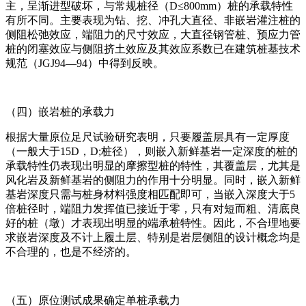
主，呈渐进型破坏，与常规桩径（D≤800mm）桩的承载特性
有所不同。主要表现为钻、挖、冲孔大直径、非嵌岩灌注桩的
侧阻松弛效应，端阻力的尺寸效应，大直径钢管桩、预应力管
桩的闭塞效应与侧阻挤土效应及其效应系数已在建筑桩基技术
规范（JGJ94—94）中得到反映。
（四）嵌岩桩的承载力
根据大量原位足尺试验研究表明，只要履盖层具有一定厚度
（一般大于15D，D;桩径），则嵌入新鲜基岩一定深度的桩的
承载特性仍表现出明显的摩擦型桩的特性，其覆盖层，尤其是
风化岩及新鲜基岩的侧阻力的作用十分明显。同时，嵌入新鲜
基岩深度只需与桩身材料强度相匹配即可，当嵌入深度大于5
倍桩径时，端阻力发挥值已接近于零，只有对短而粗、清底良
好的桩（墩）才表现出明显的端承桩特性。因此，不合理地要
求嵌岩深度及不计上履土层、特别是岩层侧阻的设计概念均是
不合理的，也是不经济的。
（五）原位测试成果确定单桩承载力